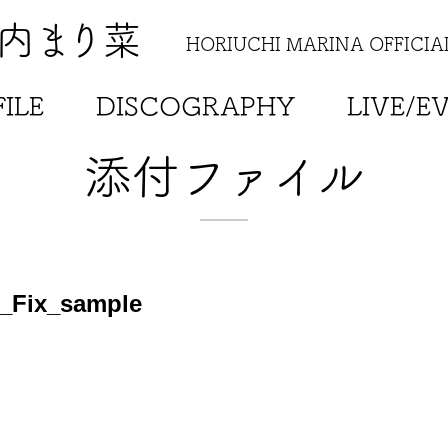
内まり菜
HORIUCHI MARINA OFFICIAL
ILE
DISCOGRAPHY
LIVE/E
添付ファイル
r_Fix_sample