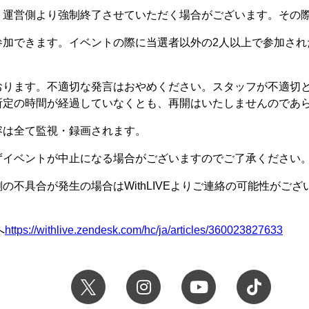
、運営側より強制終了させていただく場合がございます。その
参加できます。イベントの際に当選者以外の2人以上で参加され
おります。不適切な発言はおやめください。スタッフが不適切
所定の時間が経過していなくとも、再開はいたしませんのであ
容は全て監視・録画されます。
ずイベントが中止になる場合がございますのでご了承ください
の不具合が発生の場合はWithLIVEよりご連絡の可能性がご
へ
https://withlive.zendesk.com/hc/ja/articles/360023827633
Instagram
YouTube
Twitter 堀
TikTok 堀